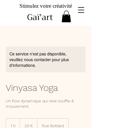
Stimulez votre créativité
Gaï'art
Ce service n'est pas disponible,
veuillez nous contacter pour plus
d'informations.
Vinyasa Yoga
Un flow dynamique qui relie souffle &
mouvement.
20
euros
1 h
1
20 €
Rue Bottard