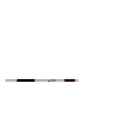
Description du projet. Présentez
une vue d'ensemble ou donnez
des détails sur ce qui vous a
inspiré, comment vous l'avez créé,
ou tout autre élément que vous
souhaitez partager avec les
visiteurs. Pour ajouter des
descriptions de projet, allez à
Gérer les projets.